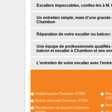
Escaliers impeccables, confiez-les à M.
Un entretien simple, mais d'une grande e
Chambon
Réparation de votre escalier ou balcon:
Une équipe de professionnels qualifiés 
balcon et escalier à Chambon et ses en
L'entretien de votre escalier avec l'entr
Crépis façade Chambon 37290
Rép
372
Enduit décoratif Chambon 37290
Pei
Ravalement de façades Chambon
37290
Déc