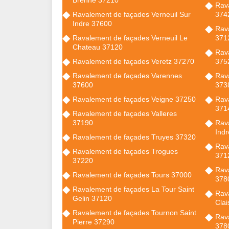
Rav
Ravalement de façades Verneuil Sur
374
Indre 37600
Rava
Ravalement de façades Verneuil Le
371
Chateau 37120
Rav
Ravalement de façades Veretz 37270
375
Ravalement de façades Varennes
Rav
37600
373
Ravalement de façades Veigne 37250
Rav
371
Ravalement de façades Valleres
37190
Rav
Ind
Ravalement de façades Truyes 37320
Rav
Ravalement de façades Trogues
371
37220
Rav
Ravalement de façades Tours 37000
378
Ravalement de façades La Tour Saint
Rava
Gelin 37120
Cla
Ravalement de façades Tournon Saint
Rav
Pierre 37290
378