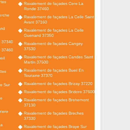
tes
Ravalement de façades Cere La
Ronde 37460
erche
Ravalement de façades La Celle Saint
Avant 37160
and
Ravalement de façades La Celle
Guenand 37350
x 37340
Ravalement de façades Cangey
37530
e 37460
Ravalement de façades Candes Saint
eil
Martin 37500
Ravalement de façades Bueil En
tes
Touraine 37370
Ravalement de façades Brizay 37220
re Sur
Ravalement de façades Bridore 37600
re
Ravalement de façades Brehemont
37130
riere
Ravalement de façades Breches
37330
La
Ravalement de façades Braye Sur