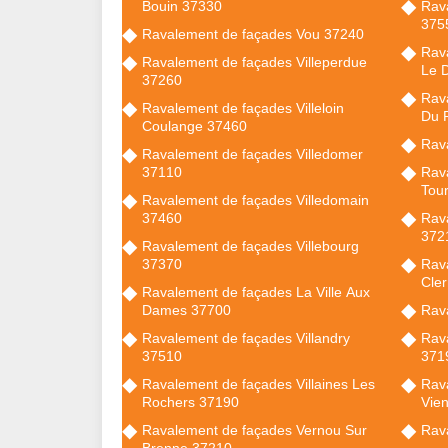
Bouin 37330
Rava
375
Ravalement de façades Vou 37240
Rava
Ravalement de façades Villeperdue
Le 
37260
Rava
Ravalement de façades Villeloin
Du 
Coulange 37460
Rav
Ravalement de façades Villedomer
37110
Rav
Tou
Ravalement de façades Villedomain
37460
Rav
372
Ravalement de façades Villebourg
37370
Rav
Cle
Ravalement de façades La Ville Aux
Dames 37700
Rav
Ravalement de façades Villandry
Rav
37510
371
Ravalement de façades Villaines Les
Rava
Rochers 37190
Vie
Ravalement de façades Vernou Sur
Rava
Brenne 37210