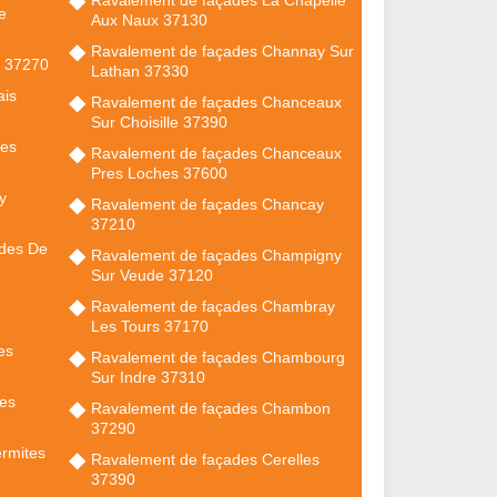
e
Aux Naux 37130
Ravalement de façades Channay Sur
y 37270
Lathan 37330
ais
Ravalement de façades Chanceaux
Sur Choisille 37390
Les
Ravalement de façades Chanceaux
Pres Loches 37600
y
Ravalement de façades Chancay
37210
ndes De
Ravalement de façades Champigny
Sur Veude 37120
Ravalement de façades Chambray
Les Tours 37170
es
Ravalement de façades Chambourg
Sur Indre 37310
es
Ravalement de façades Chambon
37290
rmites
Ravalement de façades Cerelles
37390