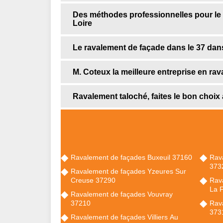
Des méthodes professionnelles pour le r
Loire
Le ravalement de façade dans le 37 dans
M. Coteux la meilleure entreprise en ra
Ravalement taloché, faites le bon choix
Ravalement de façades Buxeuil 37160
Rav
373
Ravalement de façades Yzeures Sur
Creuse 37290
Rava
La 
Ravalement de façades Vouvray
37210
Rava
373
Ravalement de façades Villiers Au