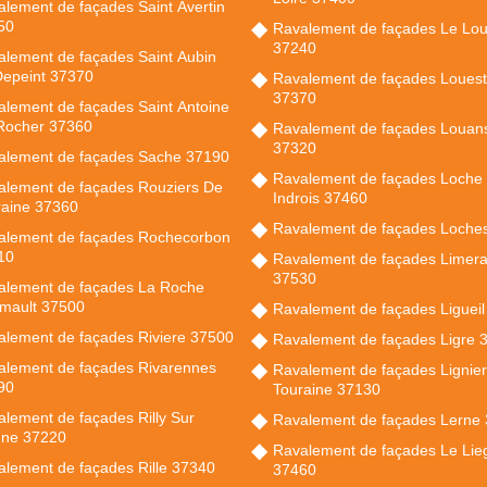
lement de façades Saint Avertin
50
Ravalement de façades Le Lo
37240
lement de façades Saint Aubin
Depeint 37370
Ravalement de façades Louest
37370
lement de façades Saint Antoine
Rocher 37360
Ravalement de façades Louan
37320
alement de façades Sache 37190
Ravalement de façades Loche
alement de façades Rouziers De
Indrois 37460
raine 37360
Ravalement de façades Loche
alement de façades Rochecorbon
10
Ravalement de façades Limer
37530
alement de façades La Roche
rmault 37500
Ravalement de façades Liguei
alement de façades Riviere 37500
Ravalement de façades Ligre 
alement de façades Rivarennes
Ravalement de façades Lignie
90
Touraine 37130
lement de façades Rilly Sur
Ravalement de façades Lerne
nne 37220
Ravalement de façades Le Lie
lement de façades Rille 37340
37460