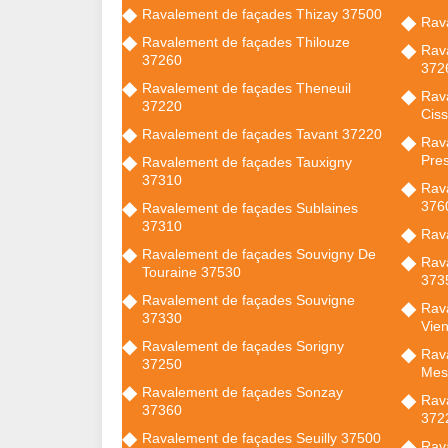
Ravalement de façades Thizay 37500
Rav
Ravalement de façades Thilouze
Rav
37260
372
Ravalement de façades Theneuil
Rav
37220
Cis
Ravalement de façades Tavant 37220
Rava
Pre
Ravalement de façades Tauxigny
37310
Rav
376
Ravalement de façades Sublaines
37310
Rav
Ravalement de façades Souvigny De
Rav
Touraine 37530
373
Ravalement de façades Souvigne
Rav
37330
Vie
Ravalement de façades Sorigny
Rav
37250
Mes
Ravalement de façades Sonzay
Rav
37360
372
Ravalement de façades Seuilly 37500
Rav