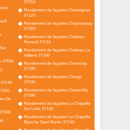
37310
uroux
Ravalement de façades Chaveignes
37120
ault
Ravalement de façades Chaumussay
37350
s
Ravalement de façades Chateau
Renault 37110
 Sur
Ravalement de façades Chateau La
Valliere 37330
s 37600
Ravalement de façades Charnizay
37290
ay
Ravalement de façades Charge
37530
l 37240
Ravalement de façades Charentilly
37500
37390
res De
Ravalement de façades La Chapelle
Sur Loire 37140
 37500
Ravalement de façades La Chapelle
ge
Blanche Saint Martin 37240
Ravalement de façades La Chapelle