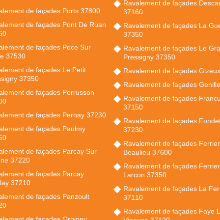
Ravalement de façades Descar
alement de façades Ports 37800
37160
alement de façades Pont De Ruan
Ravalement de façades La Gu
60
37350
alement de façades Poce Sur
Ravalement de façades Le Gr
se 37530
Pressigny 37350
lement de façades Le Petit
Ravalement de façades Gizeu
ssigny 37350
Ravalement de façades Genill
alement de façades Perrusson
Ravalement de façades Francu
00
37150
alement de façades Pernay 37230
Ravalement de façades Fondet
alement de façades Paulmy
37230
50
Ravalement de façades Ferrie
alement de façades Parcay Sur
Beaulieu 37600
nne 37220
Ravalement de façades Ferrie
alement de façades Parcay
Larcon 37350
lay 37210
Ravalement de façades La Fer
alement de façades Panzoult
37110
20
Ravalement de façades Faye 
alement de façades Orbigny
Vineuse 37120