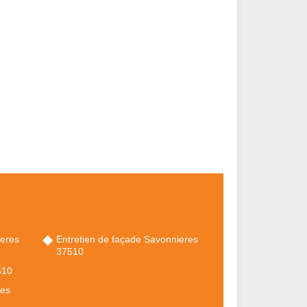
ieres
Entretien de façade Savonnieres
37510
510
res