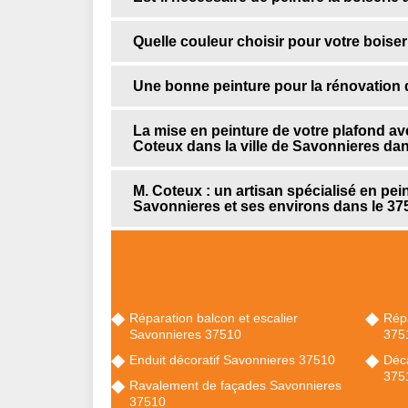
Quelle couleur choisir pour votre boiser
Une bonne peinture pour la rénovation 
La mise en peinture de votre plafond ave
Coteux dans la ville de Savonnieres dan
M. Coteux : un artisan spécialisé en pein
Savonnieres et ses environs dans le 37
Réparation balcon et escalier
Répa
Savonnieres 37510
375
Enduit décoratif Savonnieres 37510
Déc
375
Ravalement de façades Savonnieres
37510