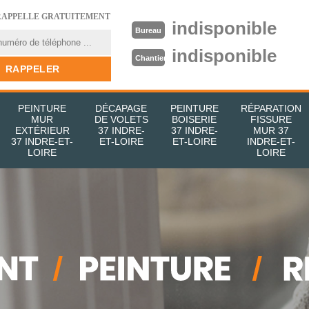
RAPPELLE GRATUITEMENT
indisponible
Bureau
indisponible
Chantier
PEINTURE
DÉCAPAGE
PEINTURE
RÉPARATION
MUR
DE VOLETS
BOISERIE
FISSURE
EXTÉRIEUR
37 INDRE-
37 INDRE-
MUR 37
37 INDRE-ET-
ET-LOIRE
ET-LOIRE
INDRE-ET-
LOIRE
LOIRE