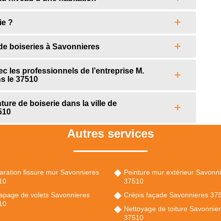
ie ?
de boiseries à Savonnieres
c les professionnels de l’entreprise M.
s le 37510
ture de boiserie dans la ville de
510
Autres services
ration fissure mur Savonnieres
Peinture mur extérieur Savonn
10
37510
apage de volets Savonnieres
Crépis façade Savonnieres 37
10
Nettoyage de toiture Savonnie
37510